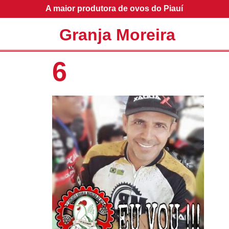
A maior produtora de ovos do Piauí
Granja Moreira
6