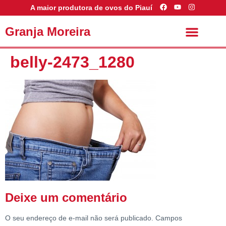
A maior produtora de ovos do Piauí
Granja Moreira
Conheça a Granja Moreira
Saúde e Boa Forma
belly-2473_1280
Deixe um comentário
O seu endereço de e-mail não será publicado.
Campos